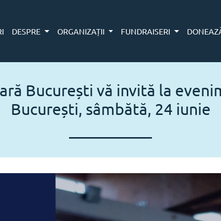
RI
DESPRE
ORGANIZAȚII
FUNDRAISERI
DONEAZ
ră București vă invită la eve
București, sâmbătă, 24 iunie