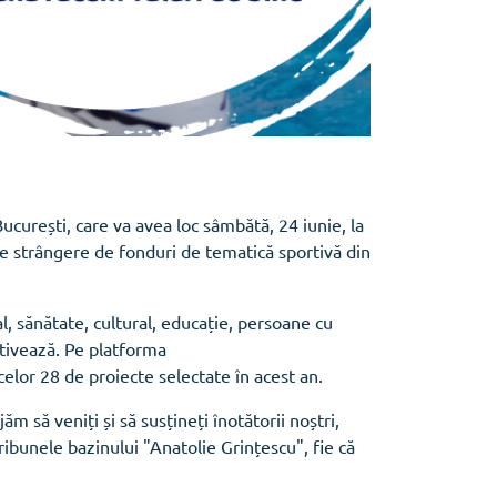
curești, care va avea loc sâmbătă, 24 iunie, la
e strângere de fonduri de tematică sportivă din
, sănătate, cultural, educație, persoane cu
otivează. Pe platforma
a celor 28 de proiecte selectate în acest an.
m să veniți și să susțineți înotătorii noștri,
tribunele bazinului "Anatolie Grințescu", fie că