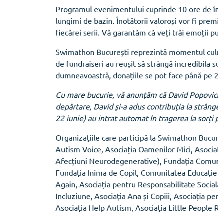
Programul evenimentului cuprinde 10 ore de înot
lungimi de bazin. Înotătorii valoroși vor fi prem
fiecărei serii. Vă garantăm că veți trăi emoții p
Swimathon București reprezintă momentul culmin
de fundraiseri au reușit să strângă incredibila s
dumneavoastră, donațiile se pot face până pe 2
Cu mare bucurie, vă anunțăm că David Popovici,
depărtare, David și-a adus contribuția la strâng
22 iunie) au intrat automat în tragerea la sorți
Organizațiile care participă la Swimathon Bucu
Autism Voice, Asociația Oamenilor Mici, Asocia
Afecțiuni Neurodegenerative), Fundația Comuni
Fundația Inima de Copil, Comunitatea Educaţie p
Again, Asociația pentru Responsabilitate Social
Incluziune, Asociația Ana și Copiii, Asociația p
Asociația Help Autism, Asociația Little People