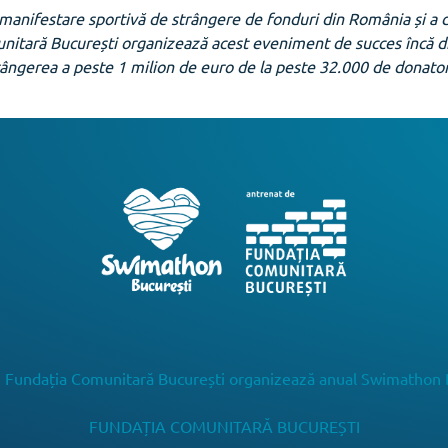
manifestare sportivă de strângere de fonduri din România și a
omunitară București organizează acest eveniment de succes încă
rângerea a peste 1 milion de euro de la peste 32.000 de donator
 Fundația Comunitară București organizează anual Swimathon 
FUNDAȚIA COMUNITARĂ BUCUREȘTI