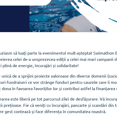
uziasm să luați parte la evenimentul mult-așteptat Swimathon Bu
ierea celei de-a unsprezecea ediții a celei mai mari campanii d
 plină de energie, încurajări și solidaritate!
nică de a sprijini proiecte valoroase din diverse domenii (social
ători-fundraiseri ce vor strânge fonduri pentru cauzele care îi m
ot dona în favoarea favoriților lor și contribui astfel la finanțare
area este liberă pe tot parcursul zilei de desfășurare. Vă încurajă
 prețioase. Fie că veniți cu încurajări, pancarte și scandări din 
care gest contează și face diferența în comunitatea noastră.