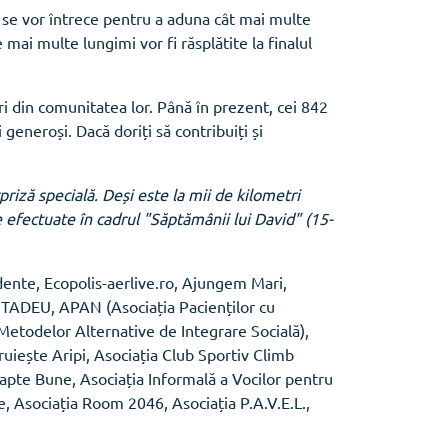
 se vor întrece pentru a aduna cât mai multe
 mai multe lungimi vor fi răsplătite la finalul
i din comunitatea lor. Până în prezent, cei 842
generoși. Dacă doriți să contribuiți și
ză specială. Deși este la mii de kilometri
e efectuate în cadrul "Săptămânii lui David" (15-
dente, Ecopolis-aerlive.ro, Ajungem Mari,
ă TADEU, APAN (Asociația Pacienților cu
etodelor Alternative de Integrare Socială),
uiește Aripi, Asociația Club Sportiv Climb
apte Bune, Asociația Informală a Vocilor pentru
e, Asociația Room 2046, Asociația P.A.V.E.L.,