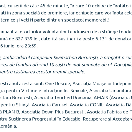
, cu serii de câte 45 de minute, în care 10 echipe de înotători
iați în zona specială de premiere, iar echipele care vor înota cele
uternice și veți fi parte dintr-un spectacol memorabil!
ant al eforturilor voluntarilor fundraiseri de a strânge fondur
umă de 827.339 lei, datorită susținerii a peste 6.131 de donatori 
6 iunie, ora 23:59.
 ambasadorul campaniei Swimathon București, a pregătit o surpri
erea de fonduri oferind 10 căști de înot semnate de el. Donațiil
 pentru câștigarea acestor premii speciale.
rești anul acesta sunt: One Rescue, Asociația Moașelor Indepen
ția pentru Victimele Infracțiunilor Sexuale, Asociația Umanitar
tară București, Asociația Touched Romania, AMAIS (Asociația M
entru Știinţă, Asociația Carusel, Asociația CONIL, Asociația Dăr
ă PLAN B, Asociația Down Plus București, Asociația Fabrica de F
entru Susținerea Progresului în Educație, Recuperare și Acceptar
 România.