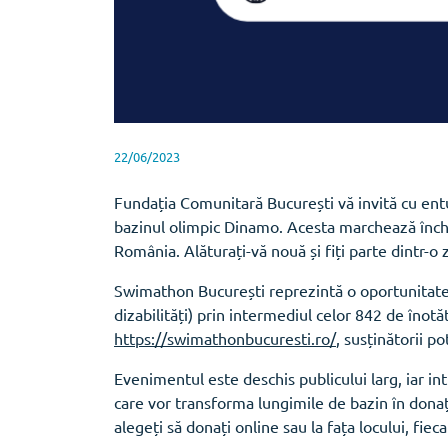
22/06/2023
Fundația Comunitară București vă invită cu ent
bazinul olimpic Dinamo. Acesta marchează înche
România. Alăturați-vă nouă și fiți parte dintr-o zi
Swimathon București reprezintă o oportunitate u
dizabilități) prin intermediul celor 842 de înot
https://swimathonbucuresti.ro/
, susținătorii p
Evenimentul este deschis publicului larg, iar intr
care vor transforma lungimile de bazin în donații
alegeți să donați online sau la fața locului, fie