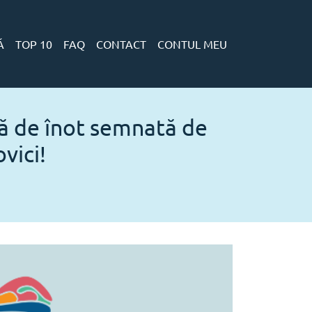
Ă
TOP 10
FAQ
CONTACT
CONTUL MEU
ă de înot semnată de
vici!