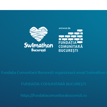
 Fundația Comunitară București organizează anual Swimathon 
FUNDAȚIA COMUNITARĂ BUCUREȘTI
https://fundatiacomunitarabucuresti.ro