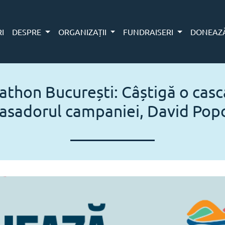
RI
DESPRE
ORGANIZAȚII
FUNDRAISERI
DONEAZ
athon București: Câștigă o casc
sadorul campaniei, David Popo