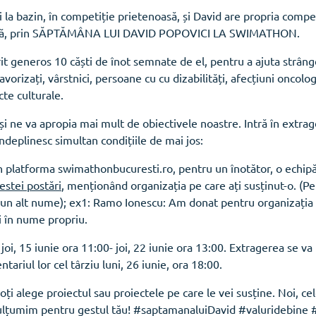
a bazin, în competiție prietenoasă, și David are propria competi
cială, prin SĂPTĂMÂNA LUI DAVID POPOVICI LA SWIMATHON.
it generos 10 căști de înot semnate de el, pentru a ajuta strânge
favorizați, vârstnici, persoane cu cu dizabilități, afecțiuni oncol
cte culturale.
și ne va apropia mai mult de obiectivele noastre. Intră în extra
ndeplinesc simultan condițiile de mai jos:
în platforma swimathonbucuresti.ro, pentru un înotător, o echipă
estei postări
, menționând organizația pe care ați susținut-o. (Pe
 un alt nume); ex1: Ramo Ionescu: Am donat pentru organizația
i în nume propriu.
 joi, 15 iunie ora 11:00- joi, 22 iunie ora 13:00. Extragerea se v
ntariul lor cel târziu luni, 26 iunie, ora 18:00.
poți alege proiectul sau proiectele pe care le vei susține. Noi, ce
i mulțumim pentru gestul tău! #saptamanaluiDavid #valuridebine