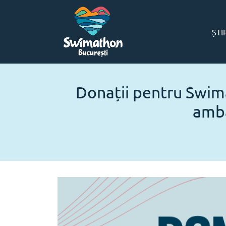
ȘTI
Donații pentru Swim
amba