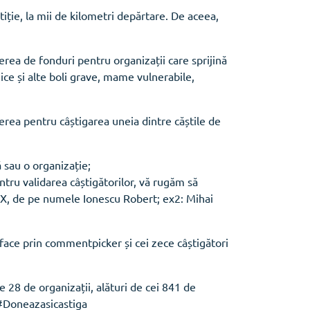
ție, la mii de kilometri depărtare. De aceea,
rea de fonduri pentru organizații care sprijină
ogice și alte boli grave, mame vulnerabile,
gerea pentru câștigarea uneia dintre căștile de
 sau o organizație;
ntru validarea câștigătorilor, vă rugăm să
 X, de pe numele Ionescu Robert; ex2: Mihai
a face prin commentpicker și cei zece câștigători
le 28 de organizații, alături de cei 841 de
 #Doneazasicastiga