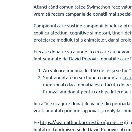
Atunci când comunitatea Swimathon face valuri l
vrem să facem campania de donații mai spe
Campionul care susține campionii binelui a ofer
copii cu afecțiuni cognitive și motorii, tineri de
protejarea mediului și a animalelor, dar și proie
Fiecare donație va ajunge la cei care au nevoie 
înot semnate de David Popovici donațiile care î
Au valoare minimă de 150 de lei și se fac 
Sunt anunțate în secțiunea comentarii
a ac
menționați dacă donația este făcută de pe
Frunza: am donat pentru echipa Internauți
Intră în extragere donațiile valide din perioada:
vor fi anunțati prin mesaj privat și reply la come
Pe
https://swimathonbucuresti.ro/proiecte
îți 
înotători-fundraiseri și de David Popovici, îț