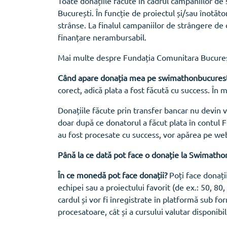
Toate donațiile făcute în cadrul campaniilor d
București. În funcție de proiectul și/sau înotăt
strânse. La finalul campaniilor de strângere de 
finanțare nerambursabil.
Mai multe despre Fundația Comunitara Bucure
Când apare donația mea pe swimathonbucurest
corect, adică plata a fost făcută cu success. În
Donațiile făcute prin transfer bancar nu devin 
doar după ce donatorul a făcut plata în contul F
au fost procesate cu success, vor apărea pe we
Până la ce dată pot face o donație la Swimatho
În ce monedă pot face donații?
Poți face donații
echipei sau a proiectului favorit (de ex.: 50, 80
cardul și vor fi înregistrate în platformă sub fo
procesatoare, cât și a cursului valutar disponibil