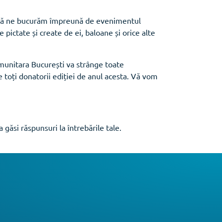
 să ne bucurăm împreună de evenimentul
pictate și create de ei, baloane și orice alte
unitara București va strânge toate
e toți donatorii ediției de anul acesta. Vă vom
 găsi răspunsuri la întrebările tale.