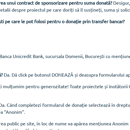
erea unui contract de sponsorizare pentru suma donată?
Desigur, 
lii despre proiectul pe care doriți să îl susțineți, suma și solic
 pe care le pot folosi pentru o donație prin transfer bancar?
ca Unicredit Bank, sucursala Domenii, București cu mențiunea
ă?
Da. Dă click pe butonul DONEAZĂ și deasupra formularului ap
ți mulțumim pentru generozitate! Toate proiectele și înotătorii-
a. Când completezi formularul de donație selectează în dreptu
ea “Anonim”.
a public pe site, în loc de nume va apărea mențiunea Anonim și