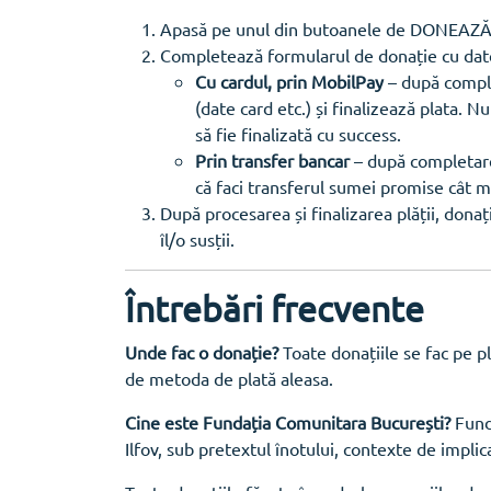
Apasă pe unul din butoanele de DONEAZĂ – po
Completează formularul de donație cu datel
Cu cardul, prin MobilPay
– după comple
(date card etc.) și finalizează plata. N
să fie finalizată cu success.
Prin transfer bancar
– după completare
că faci transferul sumei promise cât ma
După procesarea și finalizarea plății, donaț
îl/o susții.
Întrebări frecvente
Unde fac o donație?
Toate donațiile se fac pe p
de metoda de plată aleasa.
Cine este Fundația Comunitara București?
Funda
Ilfov, sub pretextul înotului, contexte de implic