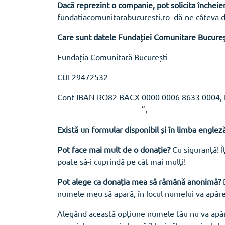
Dacă reprezint o companie, pot solicita închei
fundatiacomunitarabucuresti.ro dă-ne câteva deta
Care sunt datele Fundației Comunitare București
Fundația Comunitară București
CUI 29472532
Cont IBAN RO82 BACX 0000 0006 8633 0004, Ban
_____________________”,
Există un formular disponibil și în limba englez
Pot face mai mult de o donație?
Cu siguranță! Î
poate să-i cuprindă pe cât mai mulți!
Pot alege ca donația mea să rămână anonimă?
D
numele meu să apară, în locul numelui va apăr
Alegând această opțiune numele tău nu va apăre