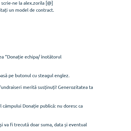
scrie-ne la alex.zorila [@]
itați un model de contract.
 “Donație echipa/ înotătorul
asă pe butonul cu steagul englez.
fundraiseri merită susținuți! Generozitatea ta
l câmpului Donație publică: nu doresc ca
 va fi trecută doar suma, data și eventual