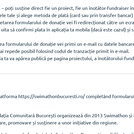
ți susține direct fie un proiect, fie un înotător-fundraiser îns
e tale și alege metoda de plată (card sau prin transfer bancar)
tarea formularului de donație vei fi redirecționat către un ecr
u uita să confirmi plata în aplicația ta mobila (dacă este cazul) ș
a formularului de donație vei primi un e-mail cu datele bancare 
i repede posibil folosind codul de tranzacție primit în e-mail.
ia ta va apărea publică pe pagina proiectului, a înotătorului-fundr
latforma https://swimathonbucuresti.ro/ completând formularul 
ția Comunitară București organizează din 2013 Swimathon și cr
are, promovare și susținere a unor inițiative din regiune.