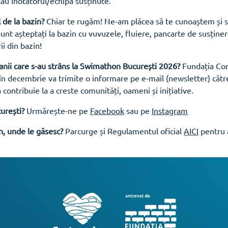
 sau înotătorul/echipa susținute.
 de la bazin?
Chiar te rugăm! Ne-am plăcea să te cunoaștem și
nt așteptați la bazin cu vuvuzele, fluiere, pancarte de susținere 
ii din bazin!
anii care s-au strâns la Swimathon București 2026?
Fundația Com
ar în decembrie va trimite o informare pe e-mail (newsletter) cătr
 contribuie la a creste comunități, oameni și inițiative.
urești?
Urmărește-ne pe
Facebook
sau pe
Instagram
, unde le găsesc?
Parcurge și Regulamentul oficial
AICI
pentru a