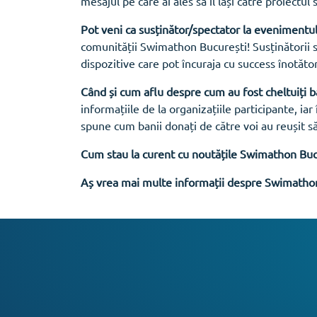
mesajul pe care ai ales să îl lași către proiectul
Pot veni ca susținător/spectator la evenimentul
comunității Swimathon București! Susținătorii su
dispozitive care pot încuraja cu success înotător
Când și cum aflu despre cum au fost cheltuiți b
informațiile de la organizațiile participante, i
spune cum banii donați de către voi au reușit să
Cum stau la curent cu noutățile Swimathon Buc
Aș vrea mai multe informații despre Swimathon