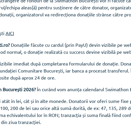
e strângere de fonduri de la Swimathon București vor fi făcute c
orul/echipa aleas(ă) pentru susținere de către donator, organizat
donații, organizatorul va redirecționa donațiile strânse către pr
ști
AICI
i.ro?
Donațiile făcute cu cardul (prin PayU) devin vizibile pe we
 mod normal, o donație realizată cu success devine vizibilă pe we
vizibile imediat după completarea formularului de donație. Dona
undației Comunitare București, iar banca a procesat transferul. Î
bsite după aprox 24 de ore.
n București 2026?
În curând vom anunța calendarul Swimathon 
 atât în lei, cât și în alte monede. Donatorii vor oferi sume fixe
, 100, 200 de lei sau orice altă sumă dorită, de ex: 47, 135, 289 d
rma echivalentului lor în RON; tranzacția și suma finală fiind con
 din ziua tranzacției.