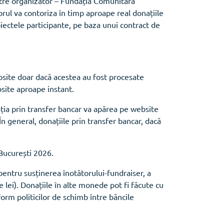
ătre organizator – Fundația Comunitară
orul va contoriza în timp aproape real donațiile
oiectele participante, pe baza unui contract de
bsite doar dacă acestea au fost procesate
bsite aproape instant.
ția prin transfer bancar va apărea pe website
n general, donațiile prin transfer bancar, dacă
București 2026.
 pentru susținerea înotătorului-fundraiser, a
e lei). Donațiile în alte monede pot fi făcute cu
form politicilor de schimb între băncile